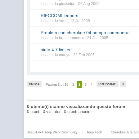
Iniziata da giessefun ,
06 Aug 2005
RIECCOMI jeepers
Iniziata da Adolf ,
12 Jul 2005
Problem con cherokee 04 pompa commonrail
Iniziata da brutaleamerica ,
21 Jun 2005
aiuto 4.7 limited
Iniziata da marlyn ,
22 Feb 2005
PRIMA
PROSSIMO
»
Pagina 2 di 10
1
2
3
4
0 utente(i) stanno visualizzando questo forum
0 utenti, 0 visitatori, 0 utenti anonimi
Jeep.it 4x4 Jeep Web Community
→
Jeep Tech
→
Cherokee & Gran