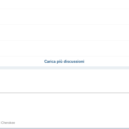
Carica più discussioni
d Cherokee