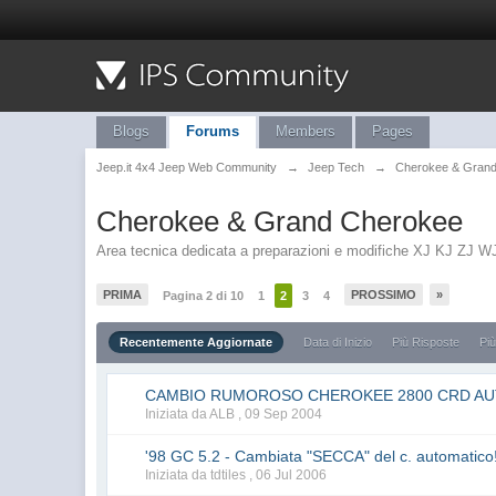
Blogs
Forums
Members
Pages
Jeep.it 4x4 Jeep Web Community
→
Jeep Tech
→
Cherokee & Gran
Cherokee & Grand Cherokee
Area tecnica dedicata a preparazioni e modifiche XJ KJ ZJ W
PRIMA
PROSSIMO
»
Pagina 2 di 10
1
2
3
4
Recentemente Aggiornate
Data di Inizio
Più Risposte
Più
CAMBIO RUMOROSO CHEROKEE 2800 CRD A
Iniziata da ALB ,
09 Sep 2004
'98 GC 5.2 - Cambiata "SECCA" del c. automatico
Iniziata da tdtiles ,
06 Jul 2006