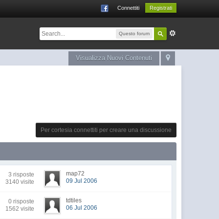
Connettiti
Registrati
Questo forum
Visualizza Nuovi Contenuti
Per cortesia connettiti per creare una discussione
map72
3 risposte
09 Jul 2006
3140 visite
tdtiles
0 risposte
06 Jul 2006
1562 visite