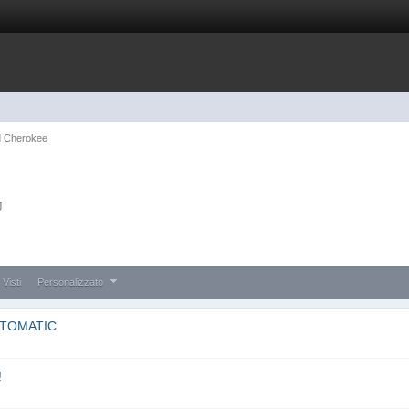
d Cherokee
J
 Visti
Personalizzato
UTOMATIC
!