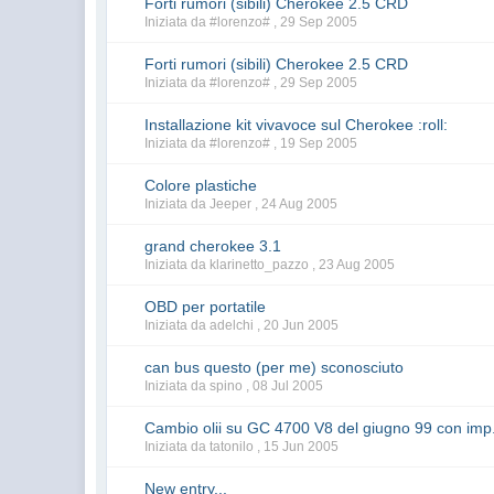
Forti rumori (sibili) Cherokee 2.5 CRD
Iniziata da #lorenzo# ,
29 Sep 2005
Forti rumori (sibili) Cherokee 2.5 CRD
Iniziata da #lorenzo# ,
29 Sep 2005
Installazione kit vivavoce sul Cherokee :roll:
Iniziata da #lorenzo# ,
19 Sep 2005
Colore plastiche
Iniziata da Jeeper ,
24 Aug 2005
grand cherokee 3.1
Iniziata da klarinetto_pazzo ,
23 Aug 2005
OBD per portatile
Iniziata da adelchi ,
20 Jun 2005
can bus questo (per me) sconosciuto
Iniziata da spino ,
08 Jul 2005
Cambio olii su GC 4700 V8 del giugno 99 con im
Iniziata da tatonilo ,
15 Jun 2005
New entry...