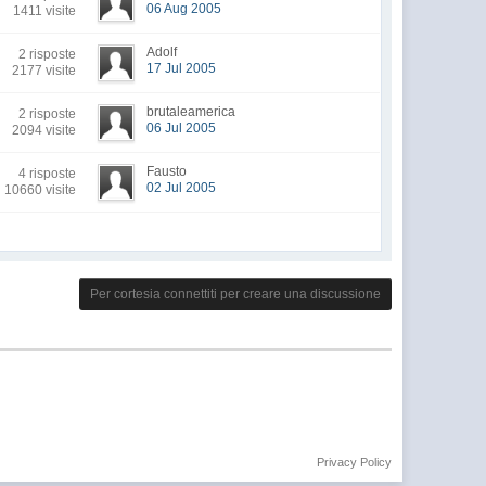
06 Aug 2005
1411 visite
Adolf
2 risposte
17 Jul 2005
2177 visite
brutaleamerica
2 risposte
06 Jul 2005
2094 visite
Fausto
4 risposte
02 Jul 2005
10660 visite
Per cortesia connettiti per creare una discussione
Privacy Policy