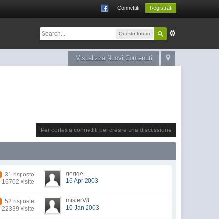
Connettiti
Registrati
Questo forum
Visualizza Nuovi Contenuti
Per cortesia connettiti per creare una discussione
gegge
31 risposte
16 Apr 2003
16702 visite
misterV8
52 risposte
10 Jan 2003
22339 visite