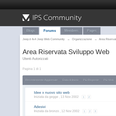
Blogs
Forums
Members
Pages
Jeep.it 4x4 Jeep Web Community
→
Organizzazione
→
Area Riserva
Area Riservata Sviluppo Web
Utenti Autorizzati
Pagina 1 di 1
Recentemente Aggiornate
Data di Inizio
Più Risposte
Più Visti
Idee x nuovo sito web
Iniziata da gegge ,
13 Nov 2002
1
2
Adesivi
Iniziata da bronzo ,
12 Nov 2002
1
2
3