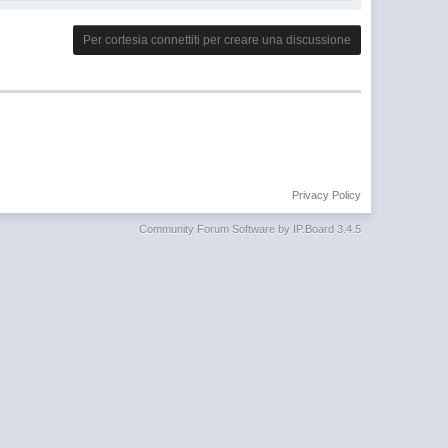
Per cortesia connettiti per creare una discussione
Privacy Policy
Community Forum Software by IP.Board 3.4.5