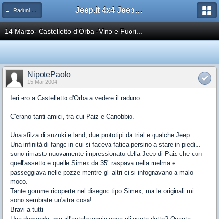
Jeep.it 4x4 Jeep Web Community
← Raduni 4x4
14 Marzo- Castelletto d'Orba -Vino e Fuori...
NipotePaolo
15 Mar 2004
Ieri ero a Castelletto d'Orba a vedere il raduno.
C'erano tanti amici, tra cui Paiz e Canobbio.
Una sfilza di suzuki e land, due prototipi da trial e qualche Jeep...
Una infinità di fango in cui si faceva fatica persino a stare in piedi...
sono rimasto nuovamente impressionato della Jeep di Paiz che con
quell'assetto e quelle Simex da 35" raspava nella melma e
passeggiava nelle pozze mentre gli altri ci si infognavano a malo
modo.
Tante gomme ricoperte nel disegno tipo Simex, ma le originali mi
sono sembrate un'altra cosa!
Bravi a tutti!
Una domanda: ma all'autolavaggio cosa gli avete detto? Quanta