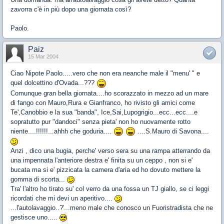
zavorra c'è in più dopo una giornata così?
Paolo.
Paiz
15 Mar 2004
Ciao Nipote Paolo.....vero che non era neanche male il "menu' " e
quel dolcettino d'Ovada...???
Comunque gran bella giornata....ho scorazzato in mezzo ad un mare
di fango con Mauro,Rura e Gianfranco, ho rivisto gli amici come
Te',Canobbio e la sua "banda", Ice,Sai,Lupogrigio...ecc...ecc....e
sopratutto pur "dandoci" senza pieta' non ho nuovamente rotto
niente....!!!!!!...ahhh che goduria....
....S.Mauro di Savona....
Anzi , dico una bugia, perche' verso sera su una rampa atterrando da
una impennata l'anteriore destra e' finita su un ceppo , non si e'
bucata ma si e' pizzicata la camera d'aria ed ho dovuto mettere la
gomma di scorta...
Tra' l'altro ho tirato su' col verro da una fossa un TJ giallo, se ci leggi
ricordati che mi devi un aperitivo....
...l'autolavaggio..?'...meno male che conosco un Fuoristradista che ne
gestisce uno.....