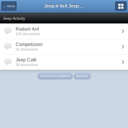
Jeep.it 4x4 Jeep Web Community
← Home
Jeep Activity
Raduni 4x4
135 discussioni
Competizioni
31 discussioni
Jeep Cafè
39 discussioni
Versione Completa
Italiano