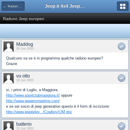
Jeep.it 4x4 Jeep Web Community
← Raduni 4x4
Raduno Jeep europeo
Maddog
09 Jun 2003
Qualcuno sa se è in programma qualche raduno europeo?
Grazie
vu otto
10 Jun 2003
si, i primi di Luglio, a Maggiora.
http://www.sportclubmaggiora.it/
oppure
http://www.jeepersmeeting.com/
e se sei socio di jeep generation questo è il form di iscrizione:
http://www.jeeptelev.../Cowboy/IJM.doc
batterio
10 Jun 2003