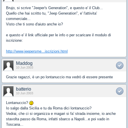
Brujo, si scrive "Jeeper's Generation", e questo e' il Club...
Quello che hai scritto tu, "Jeep Generation", e' l'attivita'
commerciale...
Visto che ti sono d'aiuto anche io?
e questo e' il link ufficiale per le info o per scaricare il modulo di
iscrizione:
http://www.jeepersme...iscrizioni.html
Maddog
10 Jun 2003
Grazie ragazzi, è un po lontanuccio ma vedrò di essere presente
batterio
10 Jun 2003
Lontanuccio?
Io salgo dalla Sicilia e tu da Roma dici lontanuccio?
Vedrai, che ci si organizza e magari si fa' strada insieme, io anche
stavolta passo da Roma, infatti sbarco a Napoli...e poi vado in
Toscana...