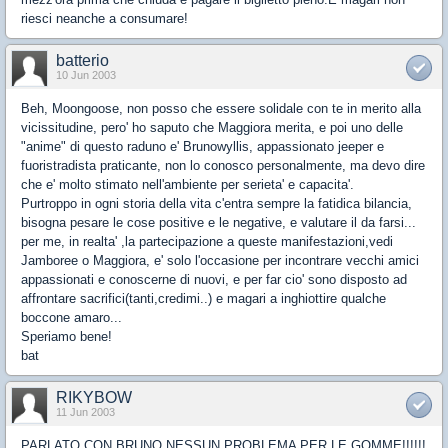
riesci neanche a consumare!
batterio
10 Jun 2003
Beh, Moongoose, non posso che essere solidale con te in merito alla
vicissitudine, pero' ho saputo che Maggiora merita, e poi uno delle
"anime" di questo raduno e' Brunowyllis, appassionato jeeper e
fuoristradista praticante, non lo conosco personalmente, ma devo dire
che e' molto stimato nell'ambiente per serieta' e capacita'.
Purtroppo in ogni storia della vita c'entra sempre la fatidica bilancia,
bisogna pesare le cose positive e le negative, e valutare il da farsi...
per me, in realta' ,la partecipazione a queste manifestazioni,vedi
Jamboree o Maggiora, e' solo l'occasione per incontrare vecchi amici
appassionati e conoscerne di nuovi, e per far cio' sono disposto ad
affrontare sacrifici(tanti,credimi..) e magari a inghiottire qualche
boccone amaro...
Speriamo bene!
bat
RIKYBOW
11 Jun 2003
PARLATO CON BRUNO NESSUN PROBLEMA PER LE GOMME!!!!!!