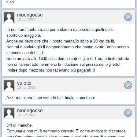
ciao
moongoose
10 Jun 2003
Io non farei tanta strada per andare a dare soldi a quelli dello
sportclub maggiora.
Anche se devo dire che il posto merita(io abito a 20 km da li).
Non mi è andato giù il comportamento che hanno avuto l'anno scorso
in occasione del c.i.f.
Sono arrivato alle 1630 della domenica(nel giro di 1 ora è finito tutto)e
non ci hanno fatto nemmeno la riduzione sul prezzo del biglietto!
Inoltre dopo mezz'ora non facevano più pagare!!!!!
vu otto
10 Jun 2003
Azz. ma allora ti sei visto le fasi finali, le piu toste...
moongoose
10 Jun 2003
3/4 di manche.
Comunque non mi è sembrato corretto.E' come andare in discoteca
mezz'ora prima che chiuda e pagare il biglietto pieno.E magari non