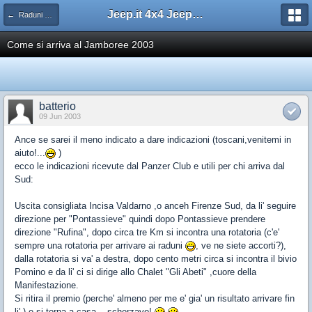
Jeep.it 4x4 Jeep Web Community
← Raduni 4x4
Come si arriva al Jamboree 2003
batterio
09 Jun 2003
Ance se sarei il meno indicato a dare indicazioni (toscani,venitemi in
aiuto!...
)
ecco le indicazioni ricevute dal Panzer Club e utili per chi arriva dal
Sud:
Uscita consigliata Incisa Valdarno ,o anceh Firenze Sud, da li' seguire
direzione per "Pontassieve" quindi dopo Pontassieve prendere
direzione "Rufina", dopo circa tre Km si incontra una rotatoria (c'e'
sempre una rotatoria per arrivare ai raduni
, ve ne siete accorti?),
dalla rotatoria si va' a destra, dopo cento metri circa si incontra il bivio
Pomino e da li' ci si dirige allo Chalet "Gli Abeti" ,cuore della
Manifestazione.
Si ritira il premio (perche' almeno per me e' gia' un risultato arrivare fin
li',) e si torna a casa... scherzavo!