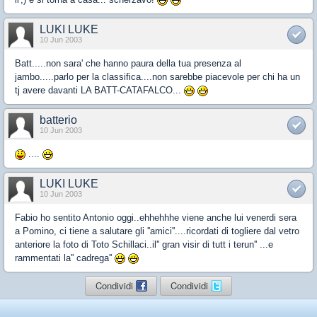
LUKI LUKE
10 Jun 2003
Batt.....non sara' che hanno paura della tua presenza al
jambo.....parlo per la classifica....non sarebbe piacevole per chi ha un
tj avere davanti LA BATT-CATAFALCO...
batterio
10 Jun 2003
....
LUKI LUKE
10 Jun 2003
Fabio ho sentito Antonio oggi..ehhehhhe viene anche lui venerdi sera
a Pomino, ci tiene a salutare gli ''amici''....ricordati di togliere dal vetro
anteriore la foto di Toto Schillaci..il'' gran visir di tutt i terun'' ...e
rammentati la'' cadrega''
Condividi
Condividi