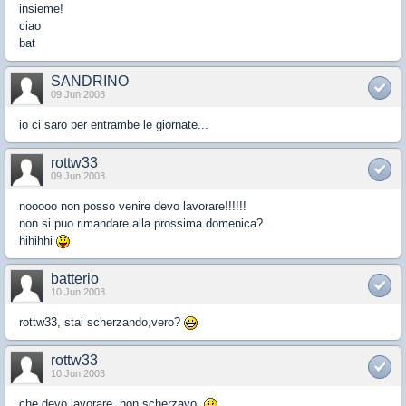
insieme!
ciao
bat
SANDRINO
09 Jun 2003
io ci saro per entrambe le giornate...
rottw33
09 Jun 2003
nooooo non posso venire devo lavorare!!!!!!
non si puo rimandare alla prossima domenica?
hihihhi
batterio
10 Jun 2003
rottw33, stai scherzando,vero?
rottw33
10 Jun 2003
che devo lavorare ,non scherzavo.