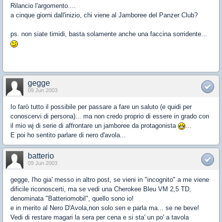
Rilancio l'argomento....
a cinque giorni dall'inizio, chi viene al Jamboree del Panzer Club?
ps. non siate timidi, basta solamente anche una faccina sorridente...
gegge
09 Jun 2003
Io farò tutto il possibile per passare a fare un saluto (e quidi per
conoscervi di persona)... ma non credo proprio di essere in grado con
il mio wj di serie di affrontare un jamboree da protagonista
...
E poi ho sentito parlare di nero d'avola...
batterio
09 Jun 2003
gegge, l'ho gia' messo in altro post, se vieni in "incognito" a me viene
dificile riconoscerti, ma se vedi una Cherokee Bleu VM 2,5 TD,
denominata "Batteriomobil", quello sono io!
e in merito al Nero D'Avola,non solo sen e parla ma... se ne beve!
Vedi di restare magari la sera per cena e si sta' un po' a tavola