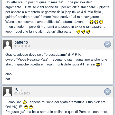
Ho letto ora un post di quasi 2 mesi fa' ....che parlava dell'
argomento....Batt se vieni anche tu'...per amicizia stacchero' 2 pipette
per andare a 4,montero' le gomme della jeep nikko 4 di mio figlio ,
guidero' bendato e faro' fumare ''roba cattiva '' al mio navigatore
Wana....non dovresti avere difficolta' a starmi davanti....
..non chiedermi pero' di mettermi una scopa in cxxx e ramazzarti la
jeep ...quello lo fanno altri.. da un' altra parte....
batterio
01 Jun 2003
Grazie, adesso devo solo "preoccuparmi" di P P P,
ovvero "Piede Pesante Paiz"... speriamo sia magnanimo anche lui e
stacchi qualche pipetta e magari monti delle ruote All Terrain
!
ciao
bat
Paiz
02 Jun 2003
...ciao Bat..
..appena mi sono collegato stamattina il tuo nick era
OVUNQUE..
...
Pregusto gia' una bella serata in collina in quel di Pomino...con tanto,