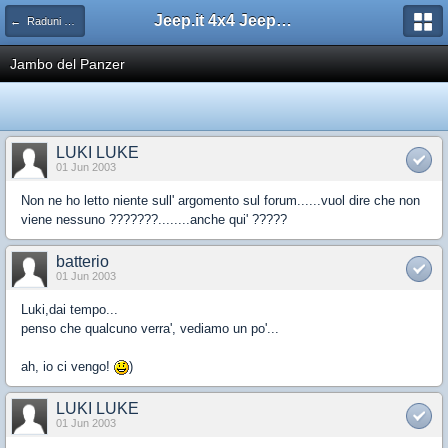
Jeep.it 4x4 Jeep Web Community
← Raduni 4x4
Jambo del Panzer
LUKI LUKE
01 Jun 2003
Non ne ho letto niente sull' argomento sul forum......vuol dire che non
viene nessuno ???????........anche qui' ?????
batterio
01 Jun 2003
Luki,dai tempo...
penso che qualcuno verra', vediamo un po'...
ah, io ci vengo!
)
LUKI LUKE
01 Jun 2003