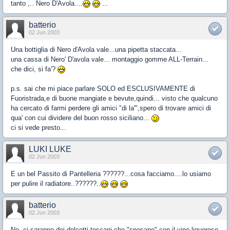
tanto ,.. Nero D'Avola....
...
batterio
02 Jun 2003
Una bottiglia di Nero d'Avola vale...una pipetta staccata...
una cassa di Nero' D'avola vale... montaggio gomme ALL-Terrain...
che dici, si fa'?
p.s. sai che mi piace parlare SOLO ed ESCLUSIVAMENTE di
Fuoristrada,e di buone mangiate e bevute,quindi... visto che qualcuno
ha cercato di farmi perdere gli amici "di la'",spero di trovare amici di
qua' con cui dividere del buon rosso siciliano...
ci si vede presto...
LUKI LUKE
02 Jun 2003
E un bel Passito di Pantelleria ??????...cosa facciamo....lo usiamo
per pulire il radiatore..??????..
batterio
02 Jun 2003
No, ci saranno dei dolcetti toscani che "sposano" con il vino liquoroso