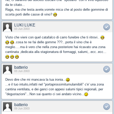
da te citato...
Raga, ma che testa avete,vorrete mica che al posto delle gommine di
scorta porti delle casse di vino?
LUKI LUKE
03 Jun 2003
Visto che vieni con quel catafalco di carro funebre che ti ritrovi..
..cosa te ne fai delle gomme ???...porta il vino che è
meglio.....ma è vero che nella zona posteriore hai ricavato una zona
cantinata ,dedicata alla stagionatura di formaggi, salumi,..ecc..ecc...
batterio
03 Jun 2003
Devo dire che mi mancava la tua ironia...
...e il tuo intuito,infatti nel "portaprossimitumulamibili" c'e' una zona
cantina ventilata, e dei ganci con appesi salumi tipici regionali, per
"degustazioni"...Non sai quanto ci sei andato vicino...
batterio
09 Jun 2003