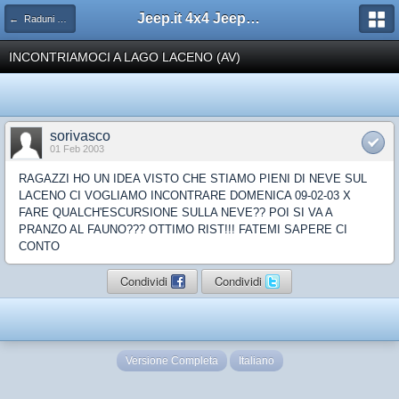
Jeep.it 4x4 Jeep Web Community
← Raduni 4x4
INCONTRIAMOCI A LAGO LACENO (AV)
sorivasco
01 Feb 2003
RAGAZZI HO UN IDEA VISTO CHE STIAMO PIENI DI NEVE SUL
LACENO CI VOGLIAMO INCONTRARE DOMENICA 09-02-03 X
FARE QUALCH'ESCURSIONE SULLA NEVE?? POI SI VA A
PRANZO AL FAUNO??? OTTIMO RIST!!! FATEMI SAPERE CI
CONTO
Condividi
Condividi
Versione Completa
Italiano