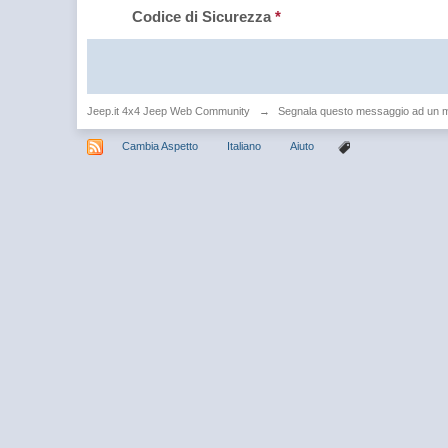
Codice di Sicurezza
*
Jeep.it 4x4 Jeep Web Community
→
Segnala questo messaggio ad un 
Cambia Aspetto
Italiano
Aiuto