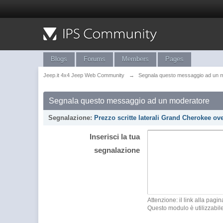
Blogs
Forums
Members
Pages
Jeep.it 4x4 Jeep Web Community
→
Segnala questo messaggio ad un 
Segnala questo messaggio ad un moderatore
Segnalazione:
Prezzo scritte laterali Grand Cherokee ov
Inserisci la tua
segnalazione
Attenzione: il link alla pa
Questo modulo è utilizzabil