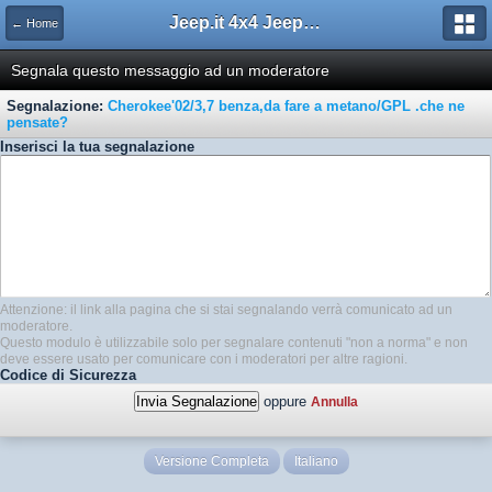
Jeep.it 4x4 Jeep Web Community
← Home
Segnala questo messaggio ad un moderatore
Segnalazione:
Cherokee'02/3,7 benza,da fare a metano/GPL .che ne
pensate?
Inserisci la tua segnalazione
Attenzione: il link alla pagina che si stai segnalando verrà comunicato ad un
moderatore.
Questo modulo è utilizzabile solo per segnalare contenuti "non a norma" e non
deve essere usato per comunicare con i moderatori per altre ragioni.
Codice di Sicurezza
oppure
Annulla
Versione Completa
Italiano