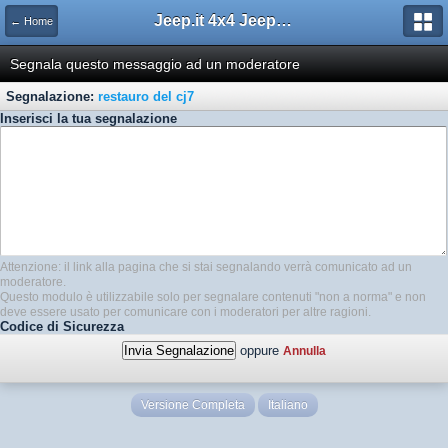
Jeep.it 4x4 Jeep Web Community
← Home
Segnala questo messaggio ad un moderatore
Segnalazione:
restauro del cj7
Inserisci la tua segnalazione
Attenzione: il link alla pagina che si stai segnalando verrà comunicato ad un
moderatore.
Questo modulo è utilizzabile solo per segnalare contenuti "non a norma" e non
deve essere usato per comunicare con i moderatori per altre ragioni.
Codice di Sicurezza
oppure
Annulla
Versione Completa
Italiano