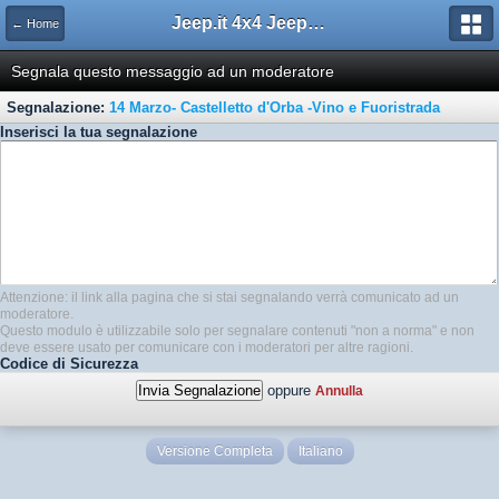
Jeep.it 4x4 Jeep Web Community
← Home
Segnala questo messaggio ad un moderatore
Segnalazione:
14 Marzo- Castelletto d'Orba -Vino e Fuoristrada
Inserisci la tua segnalazione
Attenzione: il link alla pagina che si stai segnalando verrà comunicato ad un
moderatore.
Questo modulo è utilizzabile solo per segnalare contenuti "non a norma" e non
deve essere usato per comunicare con i moderatori per altre ragioni.
Codice di Sicurezza
oppure
Annulla
Versione Completa
Italiano