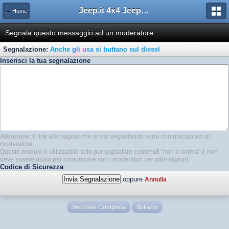
Jeep.it 4x4 Jeep Web Community
← Home
Segnala questo messaggio ad un moderatore
Segnalazione:
Anche gli usa si buttano sul diesel
Inserisci la tua segnalazione
Attenzione: il link alla pagina che si stai segnalando verrà comunicato ad un
moderatore.
Questo modulo è utilizzabile solo per segnalare contenuti "non a norma" e non
deve essere usato per comunicare con i moderatori per altre ragioni.
Codice di Sicurezza
oppure
Annulla
Versione Completa
Italiano