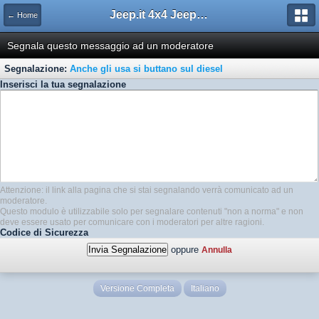
Jeep.it 4x4 Jeep Web Community
← Home
Segnala questo messaggio ad un moderatore
Segnalazione:
Anche gli usa si buttano sul diesel
Inserisci la tua segnalazione
Attenzione: il link alla pagina che si stai segnalando verrà comunicato ad un
moderatore.
Questo modulo è utilizzabile solo per segnalare contenuti "non a norma" e non
deve essere usato per comunicare con i moderatori per altre ragioni.
Codice di Sicurezza
oppure
Annulla
Versione Completa
Italiano