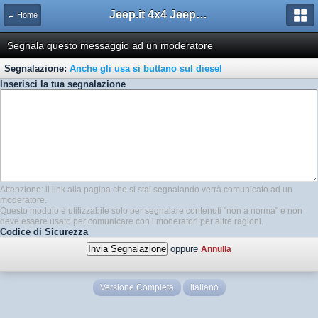
Jeep.it 4x4 Jeep Web Community
← Home
Segnala questo messaggio ad un moderatore
Segnalazione:
Anche gli usa si buttano sul diesel
Inserisci la tua segnalazione
Attenzione: il link alla pagina che si stai segnalando verrà comunicato ad un
moderatore.
Questo modulo è utilizzabile solo per segnalare contenuti "non a norma" e non
deve essere usato per comunicare con i moderatori per altre ragioni.
Codice di Sicurezza
oppure
Annulla
Versione Completa
Italiano