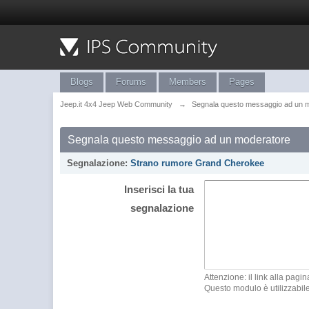
Blogs
Forums
Members
Pages
Jeep.it 4x4 Jeep Web Community
→
Segnala questo messaggio ad un 
Segnala questo messaggio ad un moderatore
Segnalazione:
Strano rumore Grand Cherokee
Inserisci la tua
segnalazione
Attenzione: il link alla pa
Questo modulo è utilizzabil