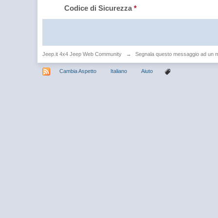
Codice di Sicurezza
*
Jeep.it 4x4 Jeep Web Community
→
Segnala questo messaggio ad un 
Cambia Aspetto
Italiano
Aiuto