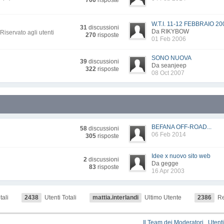
706
risposte
W.T.I. 11-12 FEBBRAIO 200
31
discussioni
Da RIKYBOW
Riservato agli utenti
270
risposte
01 Feb 2006
SONO NUOVA
39
discussioni
Da seanjeep
322
risposte
08 Oct 2007
BEFANA OFF-ROAD...
58
discussioni
06 Feb 2014
305
risposte
Idee x nuovo sito web
2
discussioni
Da gegge
83
risposte
16 Apr 2003
ali
2438
Utenti Totali
mattia.interlandi
Ultimo Utente
2386
Re
Il Team dei Moderatori
Utenti