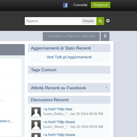
Connettiti
Registrati
Forums
Visualizza Nuovi Contenuti
Aggiornamenti di Stato Recenti
Vedi Tutti gli Aggiornamenti
Tags Comuni
Attività Recenti su Facebook
×
Discussioni Recenti
...
<a href="http://ww
Guest_Bobby_* - Jan 25 2014 09:36 PM
no c...
<a href="http://www
Guest_Shorty_* - Jan 22 2014 09:31 AM
<a href="http://www