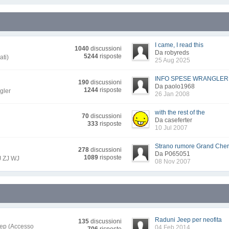
I came, I read this
1040
discussioni
Da robyreds
5244
risposte
ati)
25 Aug 2025
INFO SPESE WRANGLER...
190
discussioni
Da paolo1968
1244
risposte
gler
26 Jan 2008
with the rest of the
70
discussioni
Da caseferter
333
risposte
10 Jul 2007
Strano rumore Grand Che
278
discussioni
Da P065051
1089
risposte
J ZJ WJ
08 Nov 2007
Raduni Jeep per neofita
135
discussioni
jeep (Accesso
04 Feb 2014