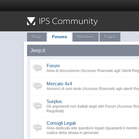
Blogs
Forums
Members
Pages
Jeep.it
Forum
Area di discussione (Accesso Riservato agli Utenti Regi
Mercato 4x4
Annunci di solo testo (Accesso Riservato agli utenti Reg
Surplus
Gli argomenti non trattati dagli altri Forum (Accesso Ris
Registrati)
Consigli Legali
Area dedicata alle questioni legali riguadanti il mondo 
codice della strada in generale