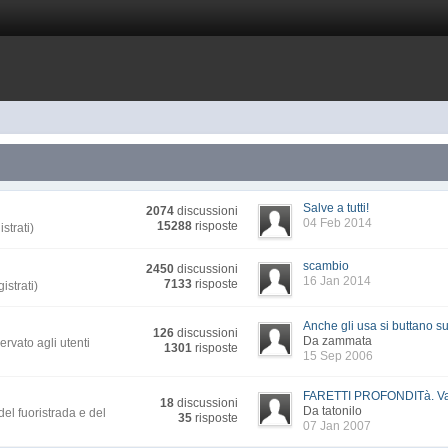
Salve a tutti!
2074
discussioni
04 Feb 2014
15288
risposte
strati)
scambio
2450
discussioni
16 Jan 2014
7133
risposte
istrati)
Anche gli usa si buttano su
126
discussioni
Da zammata
ervato agli utenti
1301
risposte
15 Sep 2006
FARETTI PROFONDITà. Van
18
discussioni
Da tatonilo
del fuoristrada e del
35
risposte
07 Jan 2007