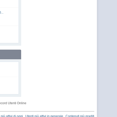
...
cord Utenti Online
 più attivi di oggi
Utenti più attivi in generale
Contenuti più graditi